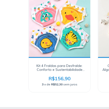
Kit 4 Fraldas para Desfralde:
Conforto e Sustentabilidade
Alg
para Seu Bebê
Pr
R$156,90
3
x de
R$52,30
sem juros