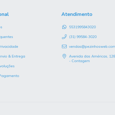
onal
Atendimento
s
5531995843020
quentes
(31) 99584-3020
Privacidade
vendas@pezinhosweb.co
Envio & Entrega
Avenida das Américas, 12
- Contagem
voluções
 Pagamento