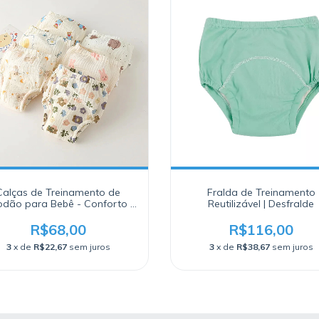
Calças de Treinamento de
Fralda de Treinamento
odão para Bebê - Conforto e
Reutilizável | Desfralde
aticidade para o Desfralde!
R$68,00
R$116,00
3
x de
R$22,67
sem juros
3
x de
R$38,67
sem juros