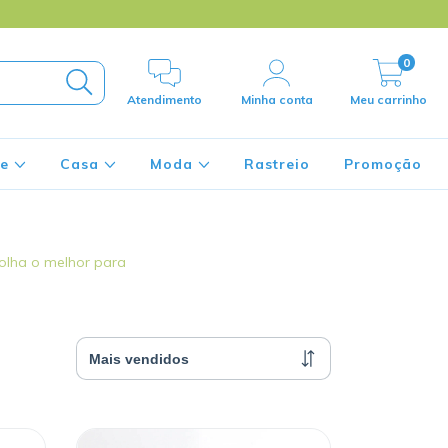
0
Atendimento
Minha conta
Meu carrinho
de
Casa
Moda
Rastreio
Promoção
colha o melhor para