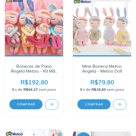
Bonecas de Pano
Mine Boneca Metoo
Ângela Metoo - Kit Mãe
Angela - Metoo Doll
e Filha
R$192,80
R$79,80
3
x de
R$64,27
sem juros
3
x de
R$26,60
sem juros
COMPRAR
COMPRAR