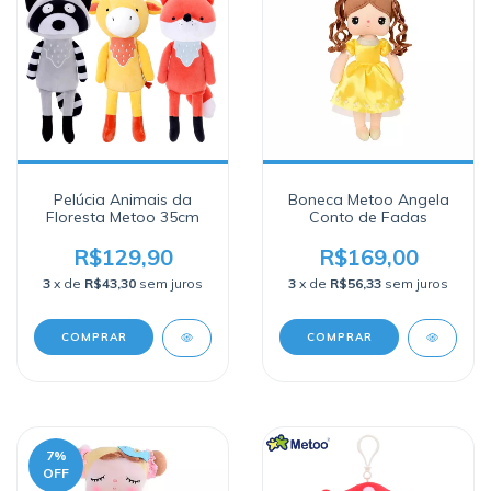
Pelúcia Animais da
Boneca Metoo Angela
Floresta Metoo 35cm
Conto de Fadas
R$129,90
R$169,00
3
x de
R$43,30
sem juros
3
x de
R$56,33
sem juros
COMPRAR
COMPRAR
7
%
OFF