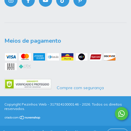
Meios de pagamento
Compre com segurança
Copyright Pezinhos Web - 31792410000146 - 2026. Todos os direitos
reservados.