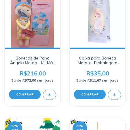
Bonecas de Pano
Caixa para Boneca
Ângela Metoo - Kit Mãe
Metoo - Embalagem
e Filha com sacola
Presenteável
R$216,00
R$35,00
3
x de
R$72,00
sem juros
3
x de
R$11,67
sem juros
COMPRAR
COMPRAR
12
%
21
%