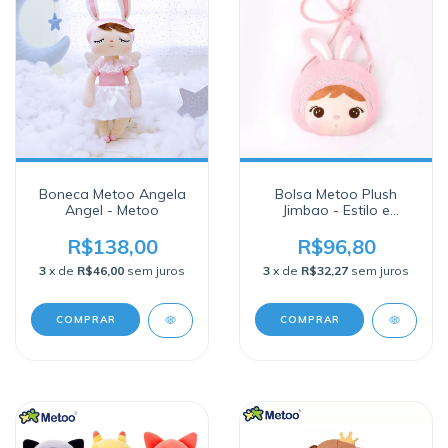
Boneca Metoo Angela
Bolsa Metoo Plush
Angel - Metoo
Jimbao - Estilo e
Praticidade para as
Pequenas
R$138,00
R$96,80
3
x de
R$46,00
sem juros
3
x de
R$32,27
sem juros
COMPRAR
COMPRAR