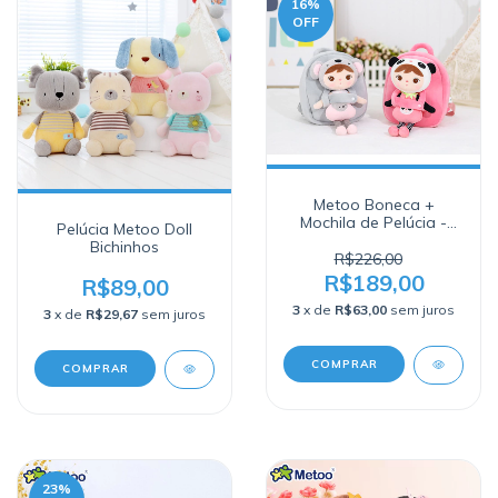
16
%
OFF
Metoo Boneca +
Mochila de Pelúcia -
Pelúcia Metoo Doll
Removível 27cm
Bichinhos
R$226,00
R$189,00
R$89,00
3
x de
R$63,00
sem juros
3
x de
R$29,67
sem juros
COMPRAR
COMPRAR
23
%