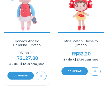
Boneca Angela
Mine Metoo Chaveiro
Bailarina - Metoo
Jimbão
R$138,00
R$82,20
R$127,80
3
x de
R$27,40
sem juros
3
x de
R$42,60
sem juros
COMPRAR
COMPRAR