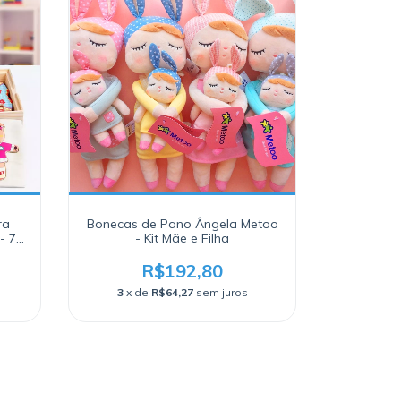
ra
Bonecas de Pano Ângela Metoo
- 72
- Kit Mãe e Filha
R$192,80
3
x de
R$64,27
sem juros