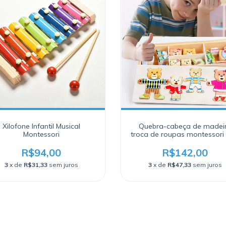
Xilofone Infantil Musical
Quebra-cabeça de madei
Montessori
troca de roupas montessori 
peças
R$94,00
R$142,00
3
x de
R$31,33
sem juros
3
x de
R$47,33
sem juros