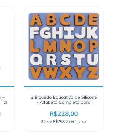
i –
Brinquedo Educativo de Silicone
lia!
- Alfabeto Completo para
Crianças
0
R$228,00
3
x de
R$76,00
sem juros