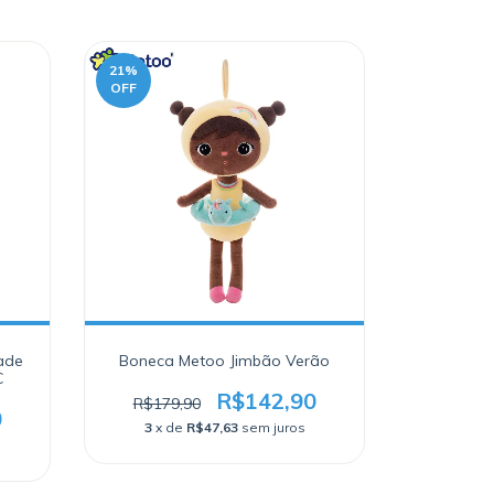
21
%
OFF
ade
Boneca Metoo Jimbão Verão
C
R$142,90
R$179,90
0
3
x de
R$47,63
sem juros