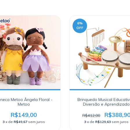
6
%
OFF
neca Metoo Ângela Floral -
Brinquedo Musical Educativ
Metoo
Diversão e Aprendizado
R$149,00
R$388,9
R$412,00
3
x de
R$49,67
sem juros
3
x de
R$129,63
sem juros