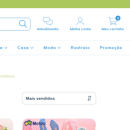
0
Atendimento
Minha conta
Meu carrinho
de
Casa
Moda
Rastreio
Promoção
riativos.