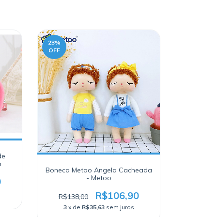
23
%
OFF
de
m
Boneca Metoo Angela Cacheada
- Metoo
0
R$106,90
R$138,00
3
x de
R$35,63
sem juros