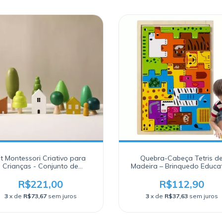
it Montessori Criativo para
Quebra-Cabeça Tetris d
Crianças - Conjunto de
Madeira – Brinquedo Educa
Brinquedos Educativos
Montessori
R$221,00
R$112,90
3
x de
R$73,67
sem juros
3
x de
R$37,63
sem juros