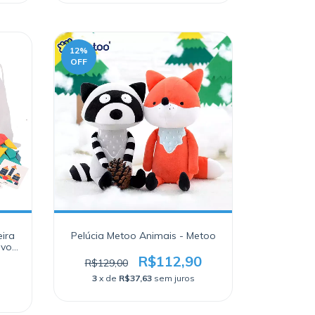
12
%
OFF
ira
Pelúcia Metoo Animais - Metoo
ivo e
ra
R$112,90
R$129,00
3
x de
R$37,63
sem juros