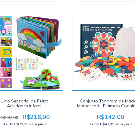
F
Livro Sensorial de Feltro
Conjunto Tangram de Made
Atividades Infantil
Montessori - Estímulo Cognit
Coordenação Motora pa
Crianças
R$216,90
R$142,00
R$237,00
3
x de
R$72,30
sem juros
3
x de
R$47,33
sem juros