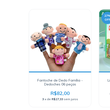
27
OF
Fantoche de Dedo Família -
L
Dedoches 06 peças
R$82,00
3
x de
R$27,33
sem juros