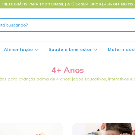
FRETE GRÁTIS PARA TODO BRASIL | ATÉ 3X SEM JUROS | +5% OFF NO PIX
Alimentação
Saúde e bem estar
Maternida
4+ Anos
os para crianças acima de 4 anos: jogos educativos, interativos e c