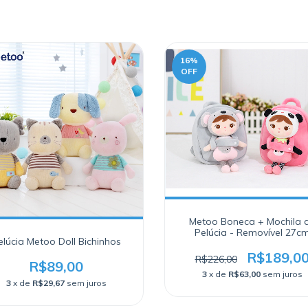
16
%
OFF
Metoo Boneca + Mochila 
Pelúcia - Removível 27c
elúcia Metoo Doll Bichinhos
R$189,0
R$226,00
R$89,00
3
x de
R$63,00
sem juros
3
x de
R$29,67
sem juros