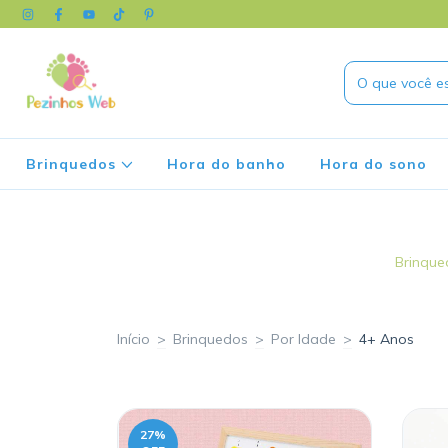
Brinquedos
Hora do banho
Hora do sono
Brinqued
Início
>
Brinquedos
>
Por Idade
>
4+ Anos
27
%