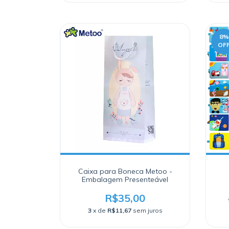
8
%
OF
Caixa para Boneca Metoo -
Embalagem Presenteável
R$35,00
3
x de
R$11,67
sem juros