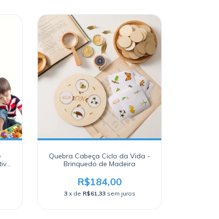
e
Quebra Cabeça Ciclo da Vida -
tivo
Brinquedo de Madeira
R$184,00
3
x de
R$61,33
sem juros