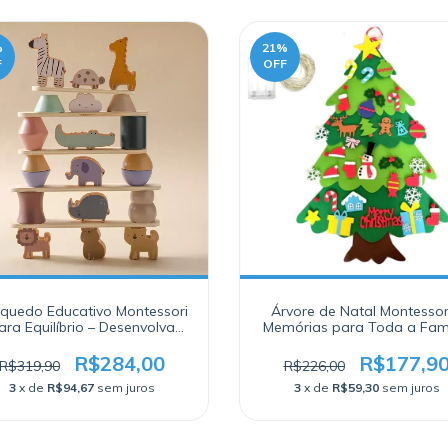
%
21
%
F
OFF
nquedo Educativo Montessori
Árvore de Natal Montessor
ara Equilíbrio – Desenvolva
Memórias para Toda a Famí
Habilidades e Criatividade
Infantil
R$284,00
R$177,9
R$319,90
R$226,00
3
x de
R$94,67
sem juros
3
x de
R$59,30
sem juros