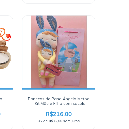
o –
Bonecas de Pano Ângela Metoo
- Kit Mãe e Filha com sacola
0
R$216,00
3
x de
R$72,00
sem juros