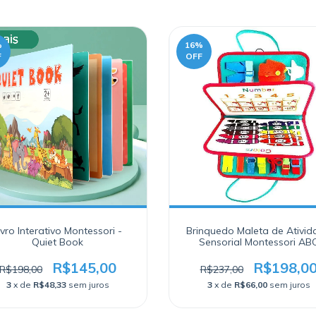
%
16
%
F
OFF
ivro Interativo Montessori -
Brinquedo Maleta de Ativid
Quiet Book
Sensorial Montessori AB
R$145,00
R$198,0
R$198,00
R$237,00
3
x de
R$48,33
sem juros
3
x de
R$66,00
sem juros