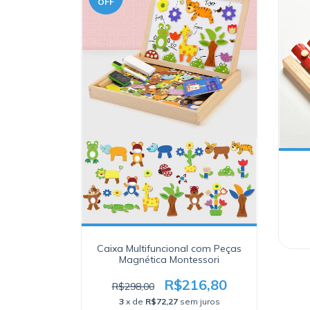
OFF
Caixa Multifuncional com Peças
Magnética Montessori
R$216,80
R$298,00
3
x de
R$72,27
sem juros