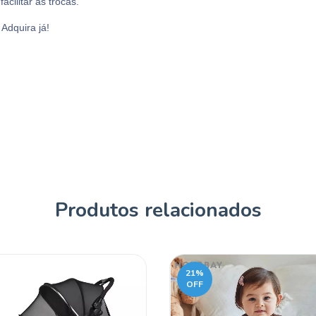
acilitar as trocas.
Adquira já!
Produtos relacionados
21
%
OFF