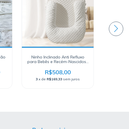
dão
Ninho Inclinado Anti Refluxo
Saco de
para Bebês e Recém-Nascidos |
Animais 
0-1 Ano
0
R$508,00
3
x de
R$169,33
sem juros
3
x de