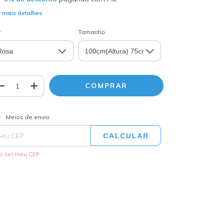
 mais detalhes
r
Tamanho
ALTERAR CEP
regas para o CEP:
Meios de envio
CALCULAR
o sei meu CEP