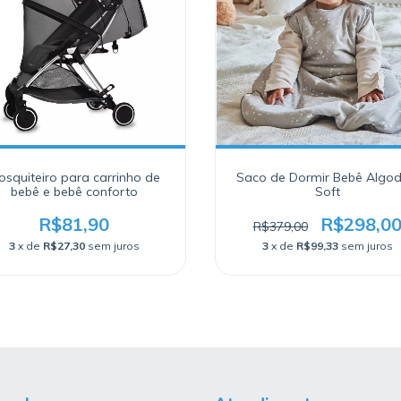
osquiteiro para carrinho de
Saco de Dormir Bebê Algo
bebê e bebê conforto
Soft
R$81,90
R$298,0
R$379,00
3
x de
R$27,30
sem juros
3
x de
R$99,33
sem juros