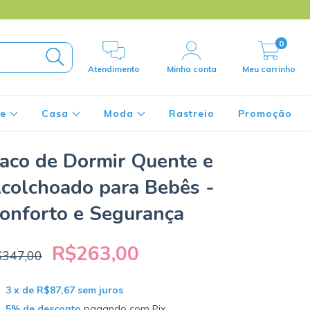
0
Atendimento
Minha conta
Meu carrinho
de
Casa
Moda
Rastreio
Promoção
aco de Dormir Quente e
colchoado para Bebês -
onforto e Segurança
R$263,00
$347,00
3
x de
R$87,67
sem juros
5% de desconto
pagando com Pix