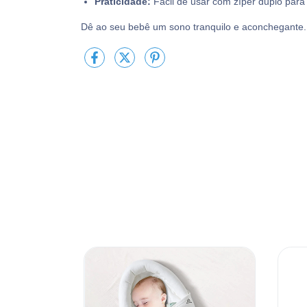
Praticidade:
Fácil de usar com zíper duplo para f
Dê ao seu bebê um sono tranquilo e aconchegante. 