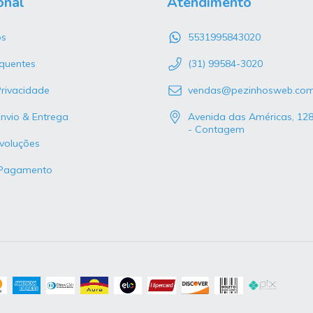
onal
Atendimento
s
5531995843020
quentes
(31) 99584-3020
Privacidade
vendas@pezinhosweb.co
Envio & Entrega
Avenida das Américas, 12
- Contagem
voluções
 Pagamento