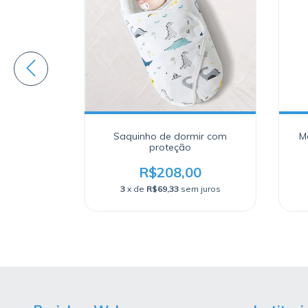
a Bebês -
Saquinho de dormir com
M
nça para
proteção
ilas
0
R$208,00
 juros
3
x de
R$69,33
sem juros