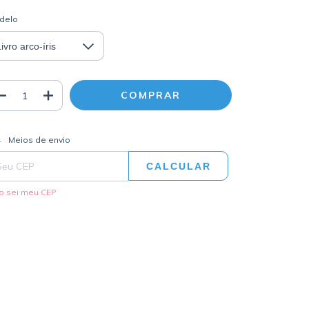
delo
ALTERAR CEP
regas para o CEP:
Meios de envio
CALCULAR
o sei meu CEP