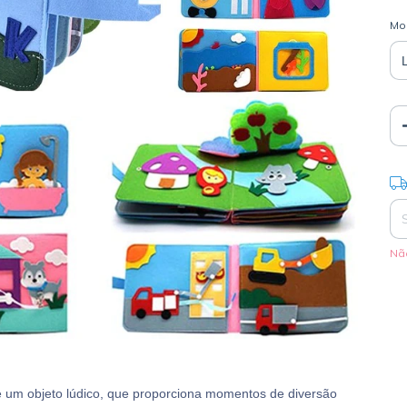
Mo
Ent
Nã
 um objeto lúdico, que proporciona momentos de diversão