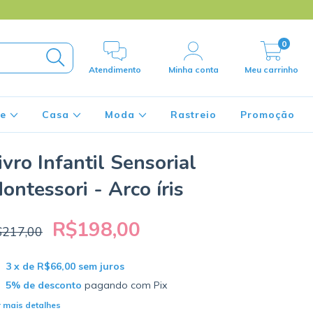
0
Atendimento
Minha conta
Meu carrinho
de
Casa
Moda
Rastreio
Promoção
ivro Infantil Sensorial
ontessori - Arco íris
R$198,00
$217,00
3
x de
R$66,00
sem juros
5% de desconto
pagando com Pix
 mais detalhes