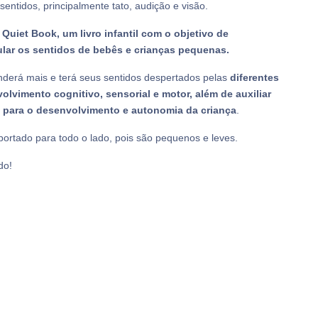
entidos, principalmente tato, audição e visão.
uiet Book, um livro infantil com o objetivo de
ular os sentidos de bebês e crianças pequenas.
nderá mais e terá seus sentidos despertados pelas
diferentes
lvimento cognitivo, sensorial e motor,
além de auxiliar
 para o desenvolvimento e autonomia da criança
.
sportado para todo o lado, pois são pequenos e leves.
do!