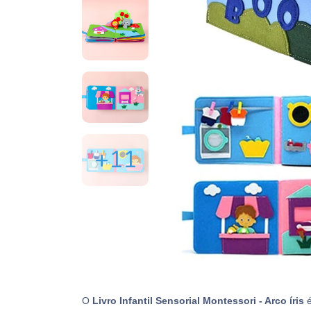
+11
O
Livro Infantil Sensorial Mo
ntessori - Arco íris
é