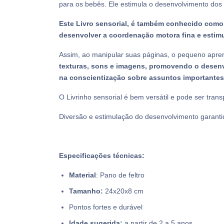
para os bebês. Ele estimula o desenvolvimento dos s
Este Livro sensorial, é também conhecido como Q
desenvolver a coordenação motora fina e estim
Assim, ao manipular suas páginas, o pequeno apre
texturas, sons e imagens, promovendo o desenvo
na conscientização sobre assuntos importantes
O Livrinho sensorial é bem versátil e pode ser tran
Diversão e estimulação do desenvolvimento garanti
Especificações técnicas:
Material
: Pano de feltro
Tamanho:
24x20x8 cm
Pontos fortes e durável
Idade sugerida:
a partir de 2 a 5 anos.