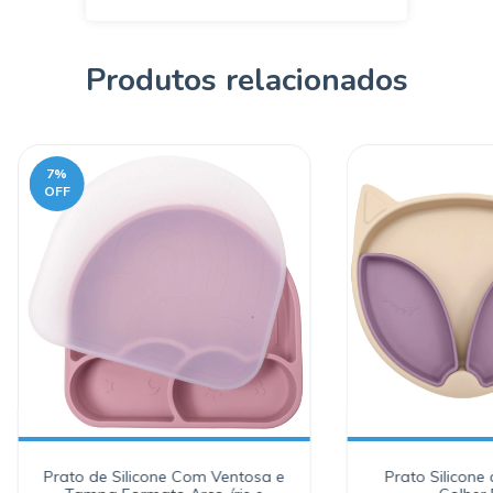
Produtos relacionados
7
%
OFF
Prato de Silicone Com Ventosa e
Prato Silicone