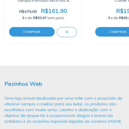
Tampa Formato Arco-íris e
Colher
Nuvens
R$161,90
R$19
R$175,00
3
x de
R$53,97
sem juros
3
x de
R$65,
COMPRAR
COMPRAR
Pezinhos Web
Uma loja virtual idealizada por uma mãe com o propósito de
oferecer sempre o melhor para seu bebê, os produtos são
escolhidos com muito amor, carinho e dedicação com o
objetivo de despertar e proporcionar alegria e leveza ao
cotidiano e às ocasiões especiais ligadas ao universo infantil.