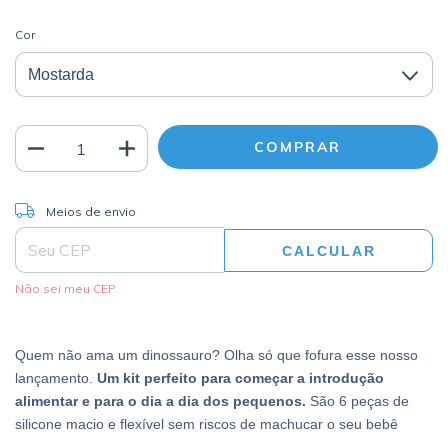
Cor
ALTERAR CEP
Entregas para o CEP:
Meios de envio
CALCULAR
Não sei meu CEP
Quem não ama um dinossauro? Olha só que fofura esse nosso
lançamento.
Um kit perfeito para começar a introdução
alimentar e para o dia a dia dos pequenos.
São 6 peças de
silicone macio e flexível sem riscos de machucar o seu bebê